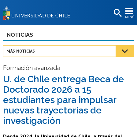
EXTENSIÓN
MENÚ
BIBLIOTECAS
LA UNIVERSIDAD
NOTICIAS
Postulantes
MÁS NOTICIAS
Estudiantes
Formación avanzada
Académicas/os
U. de Chile entrega Beca de
Funcionarias/os
Doctorado 2026 a 15
Egresadas/os
estudiantes para impulsar
nuevas trayectorias de
investigación
Desde 2024, la Universidad de Chile, a través del