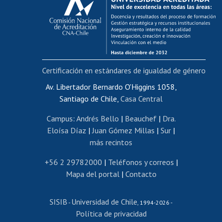
Postulación al AUCAI
Funcionarias/os
Cursos internos de capacitación
Bienestar del personal
Certificación en estándares de igualdad de género
Portal de movilidad interna
Certificado de renta
Av. Libertador Bernardo O'Higgins 1058,
Santiago de Chile,
Casa Central
Certificado de renta honorarios
Gestión de correo uchile
Campus
:
Andrés Bello
|
Beauchef
|
Dra.
Editar páginas blancas
Eloísa Díaz
|
Juan Gómez Millas
|
Sur
|
más recintos
Extranjeras/os
Revalidación y reconocimiento de títulos
+56 2 29782000
|
Teléfonos y correos
|
Mapa del portal
|
Contacto
Postulación al Programa de Movilidad Estudiantil
Inscripción de asignaturas
SISIB
Universidad de Chile
Cursos de español
-
, 1994-2026 -
Política de privacidad