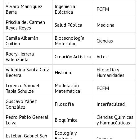
Álvaro Manríquez
Ingeniería
FCFM
Barra
Eléctrica
Priscila del Carmen
Salud Pública
Medicina
Reyes Reyes
Camila Albarrán
Biotecnología
Ciencias
Cuitiño
Molecular
Roery Herrera
Creación Artística
Artes
Valenzuela
Valentina Santa Cruz
Filosofía y
Historia
Becerra
Humanidades
Lorenzo Samuel
Modelación
FCFM
Tapia Schulze
Matemática
Gustavo Yáñez
Filosofía
Interfacultad
González
Pedro Pablo General
Ciencias Químicas
Bioquímica
Leiva
y Farmacéuticas
Ecología y
Esteban Gabriel San
Biología
Ciencias