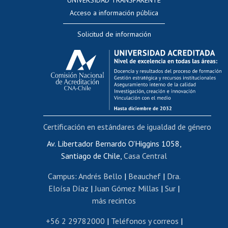
UNIVERSIDAD TRANSPARENTE
Perfeccionamiento
Acceso a información pública
Editar Portafolio Académico
Solicitud de información
Evaluación docente
Calificación académica
Postulación al AUCAI
Funcionarias/os
Cursos internos de capacitación
Bienestar del personal
Certificación en estándares de igualdad de género
Portal de movilidad interna
Certificado de renta
Av. Libertador Bernardo O'Higgins 1058,
Santiago de Chile,
Casa Central
Certificado de renta honorarios
Gestión de correo uchile
Campus
:
Andrés Bello
|
Beauchef
|
Dra.
Editar páginas blancas
Eloísa Díaz
|
Juan Gómez Millas
|
Sur
|
más recintos
Extranjeras/os
Revalidación y reconocimiento de títulos
+56 2 29782000
|
Teléfonos y correos
|