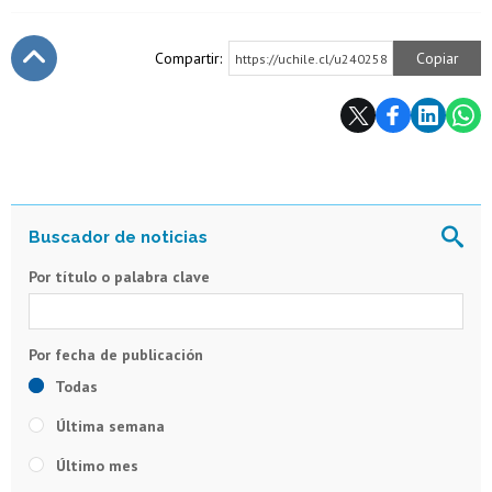
Compartir:
Copiar
https://uchile.cl/u240258
Subir
Por título o palabra clave
Todas
Última semana
Último mes