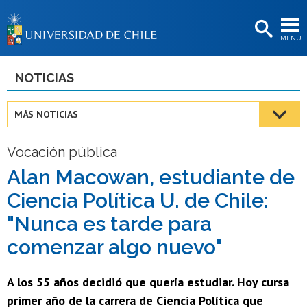
EXTENSIÓN
MENÚ
BIBLIOTECAS
LA UNIVERSIDAD
NOTICIAS
Postulantes
MÁS NOTICIAS
Estudiantes
Vocación pública
Académicas/os
Alan Macowan, estudiante de
Funcionarias/os
Ciencia Política U. de Chile:
Egresadas/os
"Nunca es tarde para
comenzar algo nuevo"
A los 55 años decidió que quería estudiar. Hoy cursa
primer año de la carrera de Ciencia Política que