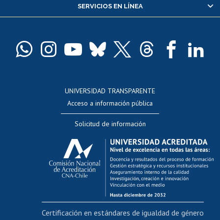
SERVICIOS EN LÍNEA
Pago de arancel y crédito alumnos
Pago de arancel y crédito exalumnos
Certificado de títulos y grados
Docentes
Postulación a concursos internos de investigación
Consulta a bases de datos
UNIVERSIDAD TRANSPARENTE
Perfeccionamiento
Acceso a información pública
Editar Portafolio Académico
Solicitud de información
Evaluación docente
Calificación académica
Postulación al AUCAI
Funcionarias/os
Cursos internos de capacitación
Bienestar del personal
Certificación en estándares de igualdad de género
Portal de movilidad interna