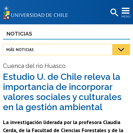
EXTENSIÓN
MENÚ
BIBLIOTECAS
LA UNIVERSIDAD
NOTICIAS
Postulantes
MÁS NOTICIAS
Estudiantes
Cuenca del río Huasco
Académicas/os
Estudio U. de Chile releva la
Funcionarias/os
importancia de incorporar
Egresadas/os
valores sociales y culturales
en la gestión ambiental
La investigación liderada por la profesora Claudia
Cerda, de la Facultad de Ciencias Forestales y de la