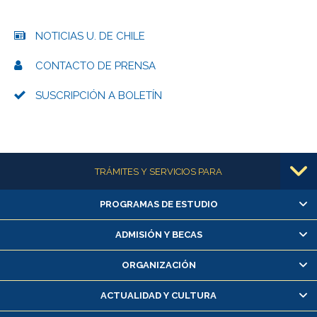
NOTICIAS U. DE CHILE
CONTACTO DE PRENSA
SUSCRIPCIÓN A BOLETÍN
Más información
TRÁMITES Y SERVICIOS PARA
PROGRAMAS DE ESTUDIO
Alumnas/os y exalumnas/os
Matrícula en línea
ADMISIÓN Y BECAS
Inscripción y cambio de asignaturas
ORGANIZACIÓN
Consulta y certificado de notas
Certificado de alumno regular
ACTUALIDAD Y CULTURA
Servicio médico y dental