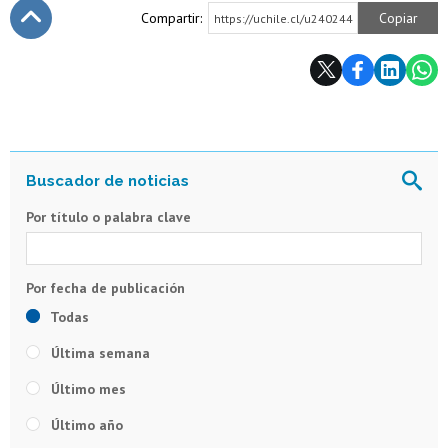
Compartir:
Copiar
https://uchile.cl/u240244
Subir
Por título o palabra clave
Todas
Última semana
Último mes
Último año