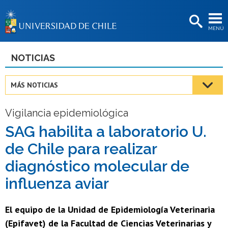
EXTENSIÓN
MENÚ
BIBLIOTECAS
LA UNIVERSIDAD
NOTICIAS
Postulantes
MÁS NOTICIAS
Estudiantes
Vigilancia epidemiológica
Académicas/os
SAG habilita a laboratorio U.
Funcionarias/os
de Chile para realizar
Egresadas/os
diagnóstico molecular de
influenza aviar
El equipo de la Unidad de Epidemiología Veterinaria
(Epifavet) de la Facultad de Ciencias Veterinarias y