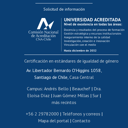
Editar Portafolio Académico
Solicitud de información
Evaluación docente
Calificación académica
Postulación al AUCAI
Funcionarias/os
Cursos internos de capacitación
Bienestar del personal
Certificación en estándares de igualdad de género
Portal de movilidad interna
Certificado de renta
Av. Libertador Bernardo O'Higgins 1058,
Santiago de Chile,
Casa Central
Certificado de renta honorarios
Gestión de correo uchile
Campus
:
Andrés Bello
|
Beauchef
|
Dra.
Editar páginas blancas
Eloísa Díaz
|
Juan Gómez Millas
|
Sur
|
más recintos
Extranjeras/os
Revalidación y reconocimiento de títulos
+56 2 29782000
|
Teléfonos y correos
|
Mapa del portal
|
Contacto
Postulación al Programa de Movilidad Estudiantil