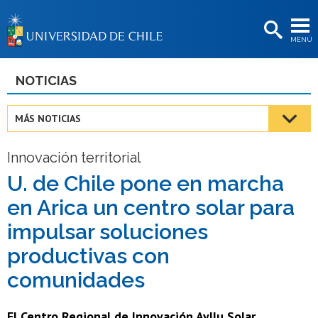
EXTENSIÓN
MENÚ
BIBLIOTECAS
LA UNIVERSIDAD
NOTICIAS
Postulantes
MÁS NOTICIAS
Estudiantes
Innovación territorial
Académicas/os
U. de Chile pone en marcha
Funcionarias/os
en Arica un centro solar para
Egresadas/os
impulsar soluciones
productivas con
comunidades
El Centro Regional de Innovación Ayllu Solar,