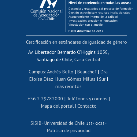
Postulación al AUCAI
Funcionarias/os
Cursos internos de capacitación
Bienestar del personal
Certificación en estándares de igualdad de género
Portal de movilidad interna
Certificado de renta
Av. Libertador Bernardo O'Higgins 1058,
Santiago de Chile,
Casa Central
Certificado de renta honorarios
Gestión de correo uchile
Campus
:
Andrés Bello
|
Beauchef
|
Dra.
Editar páginas blancas
Eloísa Díaz
|
Juan Gómez Millas
|
Sur
|
más recintos
Extranjeras/os
Revalidación y reconocimiento de títulos
+56 2 29782000
|
Teléfonos y correos
|
Mapa del portal
|
Contacto
Postulación al Programa de Movilidad Estudiantil
Inscripción de asignaturas
SISIB
Universidad de Chile
Cursos de español
-
, 1994-2026 -
Política de privacidad