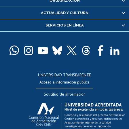
ORGANIZACIÓN
Consulta y certificado de notas
Certificado de alumno regular
ACTUALIDAD Y CULTURA
Servicio médico y dental
SERVICIOS EN LÍNEA
Pago de arancel y crédito alumnos
Pago de arancel y crédito exalumnos
Certificado de títulos y grados
Docentes
Postulación a concursos internos de investigación
Consulta a bases de datos
UNIVERSIDAD TRANSPARENTE
Perfeccionamiento
Acceso a información pública
Editar Portafolio Académico
Solicitud de información
Evaluación docente
Calificación académica
Postulación al AUCAI
Funcionarias/os