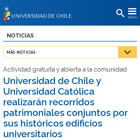
EXTENSIÓN
MENÚ
BIBLIOTECAS
LA UNIVERSIDAD
NOTICIAS
Postulantes
MÁS NOTICIAS
Estudiantes
Actividad gratuita y abierta a la comunidad
Académicas/os
Universidad de Chile y
Funcionarias/os
Universidad Católica
Egresadas/os
realizarán recorridos
patrimoniales conjuntos por
sus históricos edificios
universitarios