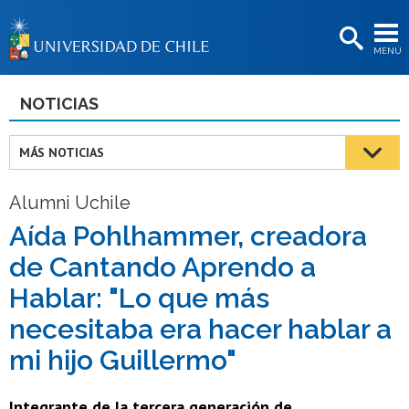
EXTENSIÓN
MENÚ
BIBLIOTECAS
LA UNIVERSIDAD
NOTICIAS
Postulantes
MÁS NOTICIAS
Estudiantes
Alumni Uchile
Académicas/os
Aída Pohlhammer, creadora
Funcionarias/os
de Cantando Aprendo a
Egresadas/os
Hablar: "Lo que más
necesitaba era hacer hablar a
mi hijo Guillermo"
Integrante de la tercera generación de