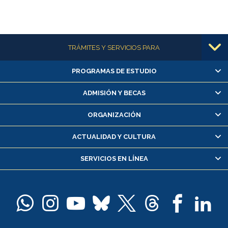
Más información
TRÁMITES Y SERVICIOS PARA
PROGRAMAS DE ESTUDIO
Alumnas/os y exalumnas/os
Matrícula en línea
ADMISIÓN Y BECAS
Inscripción y cambio de asignaturas
ORGANIZACIÓN
Consulta y certificado de notas
Certificado de alumno regular
ACTUALIDAD Y CULTURA
Servicio médico y dental
SERVICIOS EN LÍNEA
Pago de arancel y crédito alumnos
Pago de arancel y crédito exalumnos
Certificado de títulos y grados
Docentes
Postulación a concursos internos de investigación