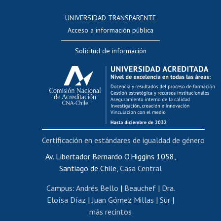
Consulta a bases de datos
UNIVERSIDAD TRANSPARENTE
Perfeccionamiento
Acceso a información pública
Editar Portafolio Académico
Solicitud de información
Evaluación docente
Calificación académica
Postulación al AUCAI
Funcionarias/os
Cursos internos de capacitación
Bienestar del personal
Certificación en estándares de igualdad de género
Portal de movilidad interna
Certificado de renta
Av. Libertador Bernardo O'Higgins 1058,
Santiago de Chile,
Casa Central
Certificado de renta honorarios
Gestión de correo uchile
Campus
:
Andrés Bello
|
Beauchef
|
Dra.
Editar páginas blancas
Eloísa Díaz
|
Juan Gómez Millas
|
Sur
|
más recintos
Extranjeras/os