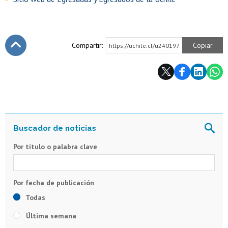
Compartir:
Copiar
https://uchile.cl/u240197
Subir
Por título o palabra clave
Todas
Última semana