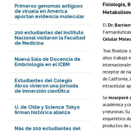
Fisiología, 
Primeros genomas antiguos
de viruela en América
Metabolismo
aportan evidencia molecular
El
Dr. Barrien
Farmacéuticas 
200 estudiantes del Instituto
Nacional visitaron la Facultad
Celular Molec
de Medicina
Tras finalizar
años trabajó e
Nueva Sala de Docencia de
Embriología en el ICBM
internacionalm
receptor de ri
de California,
Estudiantes del Colegio
intracelular a
Akros vivieron una jornada
de inmersión científica
Se
incorporó 
académica y ci
U. de Chile y Science Tokyo
y neuronas. Su
firman histórica alianza
esquelético du
productos de u
Más de 200 estudiantes del