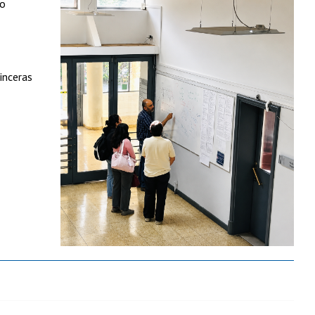
no
inceras