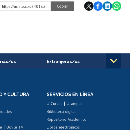
Copiar
https://uchile.cl/u240183
rias/os
Extranjeras/os
rnos de
Revalidación y reconocimiento
n
de títulos
el personal
Postulación al Programa de
Movilidad Estudiantil
D Y CULTURA
SERVICIOS EN LÍNEA
ovilidad interna
Inscripción de asignaturas
|
 de renta
U-Cursos
Ucampus
Cursos de español
 de renta
vidades
Biblioteca digital
Repositorio Académico
correo uchile
|
le
Uchile TV
Libros electrónicos