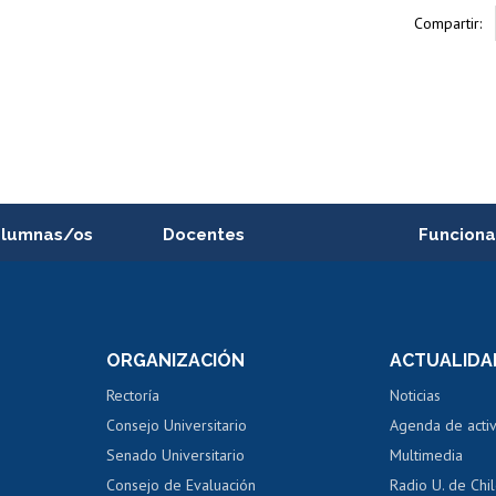
Compartir:
alumnas/os
Docentes
Funciona
Postulación a concursos
Cursos inte
internos de investigación
capacitació
e asignaturas
Consulta a bases de datos
Bienestar d
 de notas
ORGANIZACIÓN
ACTUALIDA
Perfeccionamiento
Portal de m
 regular
Editar Portafolio Académico
Certificado
Rectoría
Noticias
tal
Evaluación docente
Certificado
Consejo Universitario
Agenda de acti
dito alumnos
honorarios
Calificación académica
Senado Universitario
Multimedia
dito exalumnos
Gestión de 
Consejo de Evaluación
Radio U. de Chi
Postulación al AUCAI