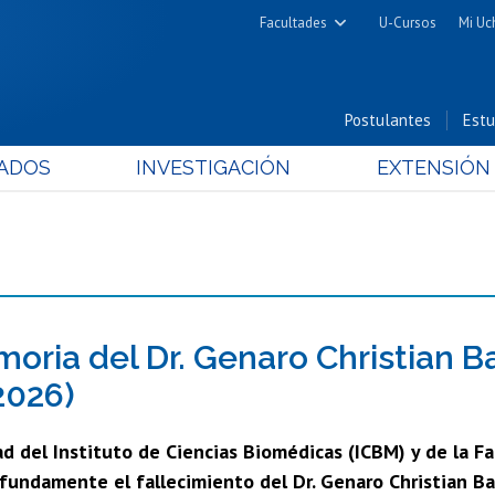
Facultades
U-Cursos
Mi Uc
Arquitectura y Urbanismo
Ciencias
Postulantes
Estu
Cs. Físicas y Matemáticas
ADOS
INVESTIGACIÓN
EXTENSIÓN
Cs. Químicas y Farmacéuticas
Cs. Veterinarias y Pecuarias
Derecho
Filosofía y Humanidades
Medicina
Estudios Avanzados en Educación
oria del Dr. Genaro Christian B
Nutrición y Tecnología de
2026)
Alimentos
d del Instituto de Ciencias Biomédicas (ICBM) y de la Fa
fundamente el fallecimiento del Dr. Genaro Christian Ba