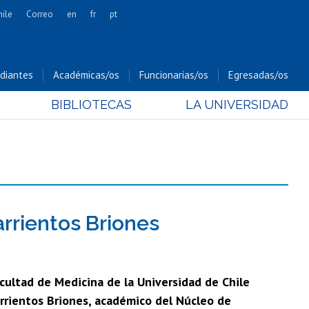
hile
Correo
en
fr
pt
Artes
Cs. Agronómicas
diantes
Académicas/os
Funcionarias/os
Egresadas/os
Cs. Forestales y Conservación
BIBLIOTECAS
LA UNIVERSIDAD
Cs. Sociales
Comunicación e Imagen
Economía y Negocios
Gobierno
Odontología
Estudios Internacionales
arrientos Briones
Bachillerato
Hospital Clínico
cultad de Medicina de la Universidad de Chile
rrientos Briones, académico del Núcleo de