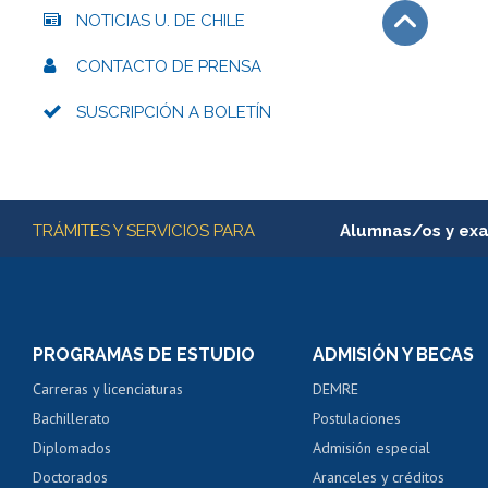
NOTICIAS U. DE CHILE
Subir
CONTACTO DE PRENSA
SUSCRIPCIÓN A BOLETÍN
Más información
TRÁMITES Y SERVICIOS PARA
Alumnas/os y ex
Matrícula en línea
Inscripción y cambio d
Consulta y certificado
PROGRAMAS DE ESTUDIO
ADMISIÓN Y BECAS
Certificado de alumno
Carreras y licenciaturas
DEMRE
Servicio médico y den
Bachillerato
Postulaciones
Pago de arancel y cré
Diplomados
Admisión especial
Pago de arancel y cré
Doctorados
Aranceles y créditos