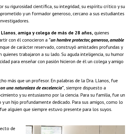
su rigurosidad científica, su integridad, su espíritu crítico y su
prometido y un formador generoso, cercano a sus estudiantes
investigadores.
 Llanos
,
amiga y colega de más de 28 años,
quienes
rtir con él conocieron a
"un hombre protector, generoso, amable
unque de carácter reservado, construyó amistades profundas y
n quienes trabajaron a su lado. Su aguda inteligencia, su humor
acidad para enseñar con pasión hicieron de él un colega y amigo
ho más que un profesor. En palabras de la Dra. Llanos, fue
 con una naturaleza de excelencia"
,
siempre dispuesto a
imiento y su entusiasmo por la ciencia. Para su familia, fue un
o y un hijo profundamente dedicado. Para sus amigos, como lo
fue alguien que siempre estuvo presente para los suyos.
fecto de