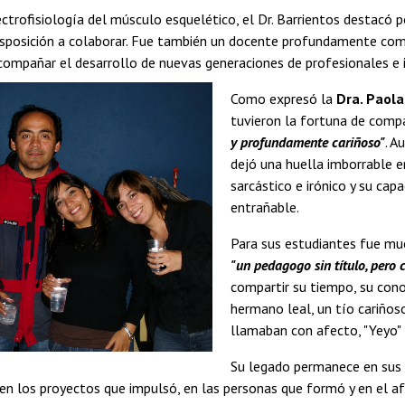
trofisiología del músculo esquelético, el Dr. Barrientos destacó por 
sposición a colaborar. Fue también un docente profundamente com
compañar el desarrollo de nuevas generaciones de profesionales e 
Como expresó la
Dra. Paola
tuvieron la fortuna de compa
y profundamente cariñoso"
. A
dejó una huella imborrable e
sarcástico e irónico y su cap
entrañable.
Para sus estudiantes fue muc
"un pedagogo sin título, pero
compartir su tiempo, su conoc
hermano leal, un tío cariños
llamaban con afecto, "Yeyo" 
Su legado permanece en sus
 en los proyectos que impulsó, en las personas que formó y en el a