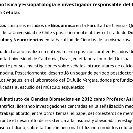
Biofísica y Fisiopatología e investigador responsable de
 Celular.
tos
cursó sus estudios de
Bioquímica
en la Facultad de Ciencias Q
de la Universidad de Chile y posteriormente obtuvo el grado de
Do
ular y Neurociencias
en la Facultad de Ciencias de la misma casa 
 su doctorado, realizó un entrenamiento postdoctoral en Estados U
n la Universidad de California, Davis, en el laboratorio del Dr. Isaa
ente por sus investigaciones sobre señales intracelulares de calci
anodina. Posteriormente, desarrolló un segundo período postdoctor
 Los Ángeles, en el laboratorio del Dr. Julio Vergara, donde profundi
plicadas al estudio del músculo esquelético.
al Instituto de Ciencias Biomédicas en 2012
como Profesor As
entífica, liderando investigaciones centradas en la señalización me
 trabajo abordó, entre otros temas, el papel del colesterol de m
rante el desarrollo de resistencia a la insulina y obesidad. Invest
so cotidiano, sobre la función neuronal utilizando modelos celular