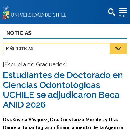
EXTENSIÓN
MENÚ
BIBLIOTECAS
LA UNIVERSIDAD
NOTICIAS
Postulantes
MÁS NOTICIAS
Estudiantes
[Escuela de Graduados]
Académicas/os
Estudiantes de Doctorado en
Funcionarias/os
Ciencias Odontológicas
Egresadas/os
UCHILE se adjudicaron Beca
ANID 2026
Dra. Gisela Vásquez, Dra. Constanza Morales y Dra.
Daniela Tobar lograron financiamiento de la Agencia