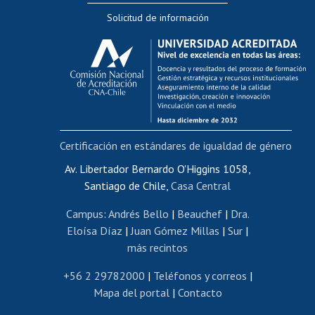
Solicitud de información
Evaluación docente
Calificación académica
Postulación al AUCAI
Funcionarias/os
Cursos internos de capacitación
Bienestar del personal
Certificación en estándares de igualdad de género
Portal de movilidad interna
Certificado de renta
Av. Libertador Bernardo O'Higgins 1058,
Santiago de Chile,
Casa Central
Certificado de renta honorarios
Gestión de correo uchile
Campus
:
Andrés Bello
|
Beauchef
|
Dra.
Editar páginas blancas
Eloísa Díaz
|
Juan Gómez Millas
|
Sur
|
más recintos
Extranjeras/os
Revalidación y reconocimiento de títulos
+56 2 29782000
|
Teléfonos y correos
|
Mapa del portal
|
Contacto
Postulación al Programa de Movilidad Estudiantil
Inscripción de asignaturas