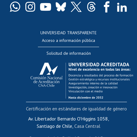
Docentes
Postulación a concursos internos de investigación
Consulta a bases de datos
UNIVERSIDAD TRANSPARENTE
Perfeccionamiento
Acceso a información pública
Editar Portafolio Académico
Solicitud de información
Evaluación docente
Calificación académica
Postulación al AUCAI
Funcionarias/os
Cursos internos de capacitación
Bienestar del personal
Certificación en estándares de igualdad de género
Portal de movilidad interna
Certificado de renta
Av. Libertador Bernardo O'Higgins 1058,
Santiago de Chile,
Casa Central
Certificado de renta honorarios
Gestión de correo uchile