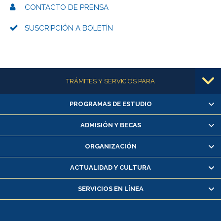
CONTACTO DE PRENSA
SUSCRIPCIÓN A BOLETÍN
Más información
TRÁMITES Y SERVICIOS PARA
PROGRAMAS DE ESTUDIO
Alumnas/os y exalumnas/os
Matrícula en línea
ADMISIÓN Y BECAS
Inscripción y cambio de asignaturas
ORGANIZACIÓN
Consulta y certificado de notas
Certificado de alumno regular
ACTUALIDAD Y CULTURA
Servicio médico y dental
SERVICIOS EN LÍNEA
Pago de arancel y crédito alumnos
Pago de arancel y crédito exalumnos
Certificado de títulos y grados