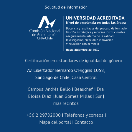
Solicitud de información
Evaluación docente
Calificación académica
Postulación al AUCAI
Funcionarias/os
Cursos internos de capacitación
Bienestar del personal
Certificación en estándares de igualdad de género
Portal de movilidad interna
Certificado de renta
Av. Libertador Bernardo O'Higgins 1058,
Santiago de Chile,
Casa Central
Certificado de renta honorarios
Gestión de correo uchile
Campus
:
Andrés Bello
|
Beauchef
|
Dra.
Editar páginas blancas
Eloísa Díaz
|
Juan Gómez Millas
|
Sur
|
más recintos
Extranjeras/os
Revalidación y reconocimiento de títulos
+56 2 29782000
|
Teléfonos y correos
|
Mapa del portal
|
Contacto
Postulación al Programa de Movilidad Estudiantil
Inscripción de asignaturas