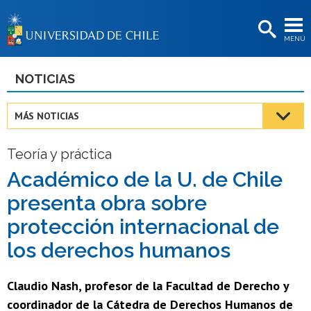
EXTENSIÓN
MENÚ
BIBLIOTECAS
LA UNIVERSIDAD
NOTICIAS
Postulantes
MÁS NOTICIAS
Estudiantes
Teoría y práctica
Académicas/os
Académico de la U. de Chile
Funcionarias/os
presenta obra sobre
Egresadas/os
protección internacional de
los derechos humanos
Claudio Nash, profesor de la Facultad de Derecho y
coordinador de la Cátedra de Derechos Humanos de