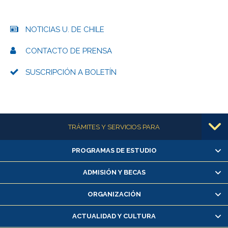
NOTICIAS U. DE CHILE
CONTACTO DE PRENSA
SUSCRIPCIÓN A BOLETÍN
Más información
TRÁMITES Y SERVICIOS PARA
PROGRAMAS DE ESTUDIO
Alumnas/os y exalumnas/os
Matrícula en línea
ADMISIÓN Y BECAS
Inscripción y cambio de asignaturas
ORGANIZACIÓN
Consulta y certificado de notas
Certificado de alumno regular
ACTUALIDAD Y CULTURA
Servicio médico y dental