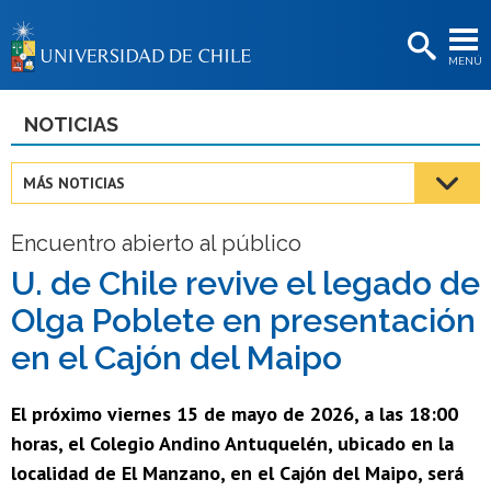
EXTENSIÓN
MENÚ
BIBLIOTECAS
LA UNIVERSIDAD
NOTICIAS
Postulantes
MÁS NOTICIAS
Estudiantes
Encuentro abierto al público
Académicas/os
U. de Chile revive el legado de
Funcionarias/os
Olga Poblete en presentación
Egresadas/os
en el Cajón del Maipo
El próximo viernes 15 de mayo de 2026, a las 18:00
horas, el Colegio Andino Antuquelén, ubicado en la
localidad de El Manzano, en el Cajón del Maipo, será