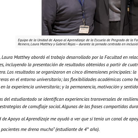
Equipo de la Unidad de Apoyo al Aprendizaje de la Escuela de Pregrado de la F
Reinero, Laura Matthey y Gabriel Rojas— durante la jornada centrada en inclusió
 Laura Matthey abordó el trabajo desarrollado por la Facultad en relac
s, incluyendo la presentación de resultados obtenidos a partir de cuatr
era. Los resultados se organizaron en cinco dimensiones principales: l
reras en el entorno universitario; las flexibilidades académicas como h
en la experiencia universitaria; y la permanencia, motivación y sentido 
as del estudiantado se identifican experiencias transversales de resil
strategias de camuflaje social. Algunas de las frases compartidas duran
 de Apoyo al Aprendizaje me ayudó a ver que sí tenía un canal de apoyo
 pacientes me drena mucho” (estudiante de 4° año).