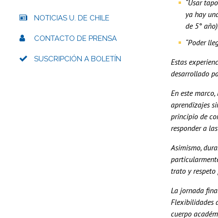
“Usar tapo
ya hay una
NOTICIAS U. DE CHILE
de 5° año)
CONTACTO DE PRENSA
“Poder lle
SUSCRIPCIÓN A BOLETÍN
Estas experienc
desarrollado pa
En este marco, 
aprendizajes si
principio de co
responder a las
Asimismo, duran
particularment
trato y respeto
La jornada fin
Flexibilidades
cuerpo académic