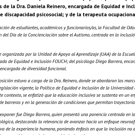
 de la Dra. Daniela Reinero, encargada de Equidad e Inc
e discapacidad psicosocial; y de la terapeuta ocupaciona
ación de estudiantes, académicos y funcionarios/as, la Facultad de Odo
el Día de la Concienciación sobre el Autismo, centrada en la inclusió
e organizada por la Unidad de Apoyo al Aprendizaje (UAA) de la Escuela
gada de Equidad e Inclusión FOUCH; del psicólogo Diego Barrera, encar
 encargada de diversidad funcional.
sición estuvo a cargo de la Dra. Reinero, donde se abordaron los marc
egislación vigente, la Política de Equidad e Inclusión de la Universidad
te contexto, se enfatizó que la educación inclusiva se sustenta en un en
de barreras y en la generación de condiciones que permitan trayectoria
 exponer fue Diego Barrera, quien presentó una ponencia centrada en l
ológica, destacando la relevancia de avanzar hacia un enfoque neuroafi
iva de la experiencia humana, poniendo énfasis en que la inclusión no 