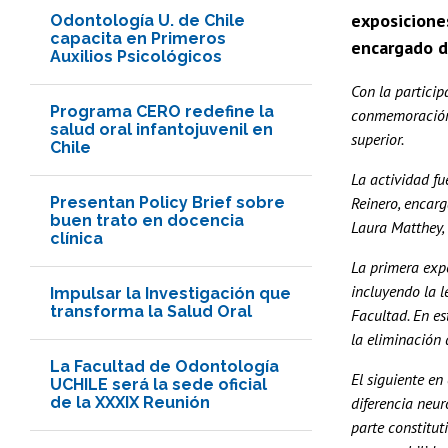
exposiciones
Odontología U. de Chile
capacita en Primeros
encargado d
Auxilios Psicológicos
Con la particip
Programa CERO redefine la
conmemoración d
salud oral infantojuvenil en
superior.
Chile
La actividad fu
Presentan Policy Brief sobre
Reinero, encar
buen trato en docencia
Laura Matthey,
clínica
La primera expo
incluyendo la l
Impulsar la Investigación que
transforma la Salud Oral
Facultad. En es
la eliminación 
La Facultad de Odontología
El siguiente en
UCHILE será la sede oficial
de la XXXIX Reunión
diferencia neur
parte constitut