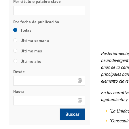
Por título o palabra clave
Todas
Última semana
Último mes
Posteriormente,
neurodivergente
Último año
años de la carr
Desde
principales bar
elemento clave 
Hasta
En las narrativ
agotamiento y e
“La Unidad
“Conseguir