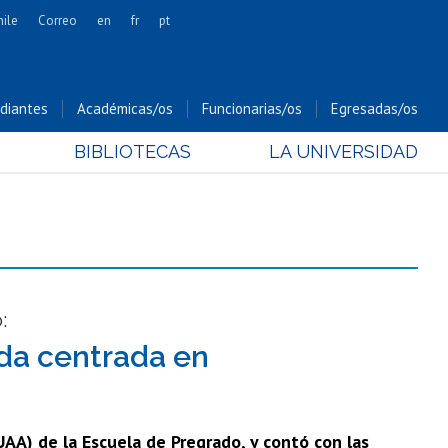
hile
Correo
en
fr
pt
Artes
Cs. Agronómicas
diantes
Académicas/os
Funcionarias/os
Egresadas/os
Cs. Forestales y Conservación
BIBLIOTECAS
LA UNIVERSIDAD
Cs. Sociales
Comunicación e Imagen
Economía y Negocios
Gobierno
Odontología
Estudios Internacionales
:
Bachillerato
ada centrada en
Hospital Clínico
UAA) de la Escuela de Pregrado, y contó con las