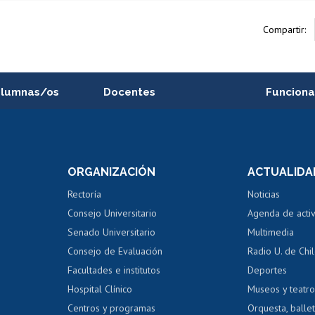
Compartir:
alumnas/os
Docentes
Funciona
Postulación a concursos
Cursos inte
internos de investigación
capacitació
e asignaturas
Consulta a bases de datos
Bienestar d
 de notas
ORGANIZACIÓN
ACTUALIDA
Perfeccionamiento
Portal de m
 regular
Editar Portafolio Académico
Certificado
Rectoría
Noticias
tal
Evaluación docente
Certificado
Consejo Universitario
Agenda de acti
dito alumnos
honorarios
Calificación académica
Senado Universitario
Multimedia
dito exalumnos
Gestión de 
Consejo de Evaluación
Radio U. de Chi
Postulación al AUCAI
y grados
Editar pági
Facultades e institutos
Deportes
Hospital Clínico
Museos y teatr
da tecnológica
Tarjeta TUI
Wifi
Acoso laboral
s
Centros y programas
Orquesta, ballet