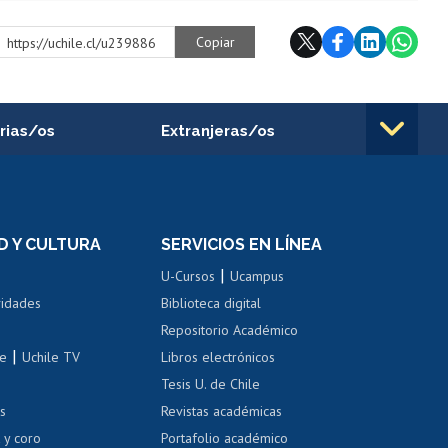
Copiar
https://uchile.cl/u239886
rias/os
Extranjeras/os
rnos de
Revalidación y reconocimiento
n
de títulos
el personal
Postulación al Programa de
Movilidad Estudiantil
D Y CULTURA
SERVICIOS EN LÍNEA
ovilidad interna
Inscripción de asignaturas
|
 de renta
U-Cursos
Ucampus
Cursos de español
 de renta
vidades
Biblioteca digital
Repositorio Académico
correo uchile
|
le
Uchile TV
Libros electrónicos
nas blancas
Tesis U. de Chile
os
Revistas académicas
, sexual y violencia
Denuncias administrativas
 y coro
Portafolio académico