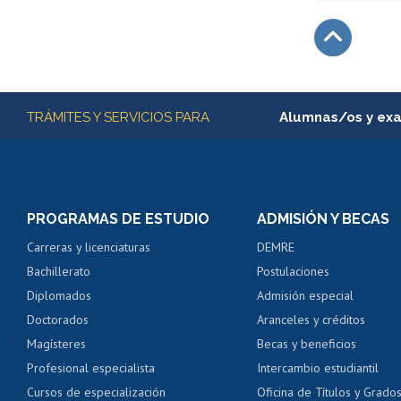
Subir
Más información
TRÁMITES Y SERVICIOS PARA
Alumnas/os y ex
Matrícula en línea
Inscripción y cambio d
Consulta y certificado
PROGRAMAS DE ESTUDIO
ADMISIÓN Y BECAS
Certificado de alumno
Carreras y licenciaturas
DEMRE
Servicio médico y den
Bachillerato
Postulaciones
Pago de arancel y cré
Diplomados
Admisión especial
Pago de arancel y cré
Doctorados
Aranceles y créditos
Certificado de títulos 
Magísteres
Becas y beneficios
Profesional especialista
Intercambio estudiantil
Mi Uchile
Ayu
Cursos de especialización
Oficina de Títulos y Grado