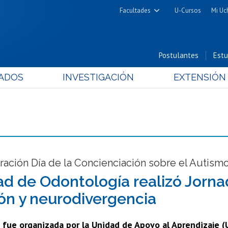
Facultades
U-Cursos
Mi Uc
Arquitectura y Urbanismo
Ciencias
Postulantes
Estu
Cs. Físicas y Matemáticas
ADOS
INVESTIGACIÓN
EXTENSIÓN
Cs. Químicas y Farmacéuticas
Cs. Veterinarias y Pecuarias
Derecho
Filosofía y Humanidades
Medicina
Estudios Avanzados en Educación
ción Día de la Concienciación sobre el Autismo
Nutrición y Tecnología de
ad de Odontología realizó Jorn
Alimentos
ión y neurodivergencia
 fue organizada por la Unidad de Apoyo al Aprendizaje (