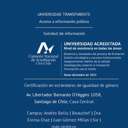
Postulación a concursos internos de investigación
Consulta a bases de datos
UNIVERSIDAD TRANSPARENTE
Perfeccionamiento
Acceso a información pública
Editar Portafolio Académico
Solicitud de información
Evaluación docente
Calificación académica
Postulación al AUCAI
Funcionarias/os
Cursos internos de capacitación
Bienestar del personal
Certificación en estándares de igualdad de género
Portal de movilidad interna
Certificado de renta
Av. Libertador Bernardo O'Higgins 1058,
Santiago de Chile,
Casa Central
Certificado de renta honorarios
Gestión de correo uchile
Campus
:
Andrés Bello
|
Beauchef
|
Dra.
Editar páginas blancas
Eloísa Díaz
|
Juan Gómez Millas
|
Sur
|
más recintos