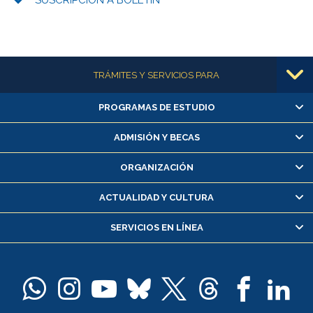
Más información
TRÁMITES Y SERVICIOS PARA
PROGRAMAS DE ESTUDIO
Alumnas/os y exalumnas/os
Matrícula en línea
ADMISIÓN Y BECAS
Inscripción y cambio de asignaturas
ORGANIZACIÓN
Consulta y certificado de notas
Certificado de alumno regular
ACTUALIDAD Y CULTURA
Servicio médico y dental
SERVICIOS EN LÍNEA
Pago de arancel y crédito alumnos
Pago de arancel y crédito exalumnos
Certificado de títulos y grados
Docentes