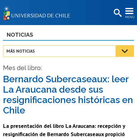
EXTENSIÓN
MENÚ
BIBLIOTECAS
LA UNIVERSIDAD
NOTICIAS
Postulantes
MÁS NOTICIAS
Estudiantes
Mes del libro:
Académicas/os
Bernardo Subercaseaux: leer
Funcionarias/os
La Araucana desde sus
Egresadas/os
resignificaciones históricas en
Chile
La presentación del libro La Araucana: recepción y
resignificación de Bernardo Subercaseaux propició