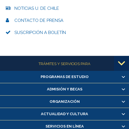
NOTICIAS U. DE CHILE
CONTACTO DE PRENSA
SUSCRIPCIÓN A BOLETÍN
Más información
TRÁMITES Y SERVICIOS PARA
PROGRAMAS DE ESTUDIO
Alumnas/os y exalumnas/os
Matrícula en línea
ADMISIÓN Y BECAS
Inscripción y cambio de asignaturas
ORGANIZACIÓN
Consulta y certificado de notas
Certificado de alumno regular
ACTUALIDAD Y CULTURA
Servicio médico y dental
SERVICIOS EN LÍNEA
Pago de arancel y crédito alumnos