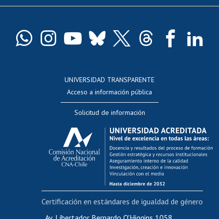
Pago de arancel y crédito exalumnos
Certificado de títulos y grados
Docentes
Postulación a concursos internos de investigación
Consulta a bases de datos
UNIVERSIDAD TRANSPARENTE
Perfeccionamiento
Acceso a información pública
Editar Portafolio Académico
Solicitud de información
Evaluación docente
Calificación académica
Postulación al AUCAI
Funcionarias/os
Cursos internos de capacitación
Bienestar del personal
Certificación en estándares de igualdad de género
Portal de movilidad interna
Certificado de renta
Av. Libertador Bernardo O'Higgins 1058,