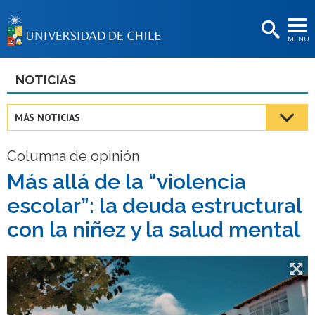
EXTENSIÓN
MENÚ
BIBLIOTECAS
LA UNIVERSIDAD
NOTICIAS
Postulantes
MÁS NOTICIAS
Estudiantes
Columna de opinión
Académicas/os
Más allá de la “violencia
Funcionarias/os
escolar”: la deuda estructural
Egresadas/os
con la niñez y la salud mental