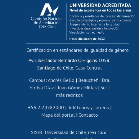
Calificación académica
Postulación al AUCAI
Funcionarias/os
Cursos internos de capacitación
Bienestar del personal
Certificación en estándares de igualdad de género
Portal de movilidad interna
Certificado de renta
Av. Libertador Bernardo O'Higgins 1058,
Santiago de Chile,
Casa Central
Certificado de renta honorarios
Gestión de correo uchile
Campus
:
Andrés Bello
|
Beauchef
|
Dra.
Editar páginas blancas
Eloísa Díaz
|
Juan Gómez Millas
|
Sur
|
más recintos
Extranjeras/os
Revalidación y reconocimiento de títulos
+56 2 29782000
|
Teléfonos y correos
|
Mapa del portal
|
Contacto
Postulación al Programa de Movilidad Estudiantil
Inscripción de asignaturas
SISIB
Universidad de Chile
Cursos de español
-
, 1994-2026 -