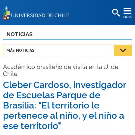
EXTENSIÓN
MENÚ
BIBLIOTECAS
LA UNIVERSIDAD
NOTICIAS
Postulantes
MÁS NOTICIAS
Estudiantes
Académico brasileño de visita en la U. de
Académicas/os
Chile
Funcionarias/os
Cleber Cardoso, investigador
de Escuelas Parque de
Egresadas/os
Brasilia: "El territorio le
pertenece al niño, y el niño a
ese territorio"