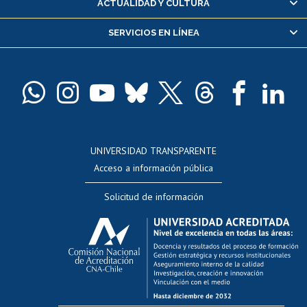
ACTUALIDAD Y CULTURA
Servicio médico y dental
SERVICIOS EN LÍNEA
Pago de arancel y crédito alumnos
Pago de arancel y crédito exalumnos
Certificado de títulos y grados
Docentes
Postulación a concursos internos de investigación
Consulta a bases de datos
UNIVERSIDAD TRANSPARENTE
Perfeccionamiento
Acceso a información pública
Editar Portafolio Académico
Solicitud de información
Evaluación docente
Calificación académica
Postulación al AUCAI
Funcionarias/os
Cursos internos de capacitación
Bienestar del personal