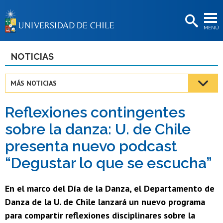
EXTENSIÓN
MENÚ
BIBLIOTECAS
LA UNIVERSIDAD
NOTICIAS
Postulantes
MÁS NOTICIAS
Estudiantes
Reflexiones contingentes
Académicas/os
sobre la danza: U. de Chile
Funcionarias/os
presenta nuevo podcast
Egresadas/os
“Degustar lo que se escucha”
En el marco del Día de la Danza, el Departamento de
Danza de la U. de Chile lanzará un nuevo programa
para compartir reflexiones disciplinares sobre la