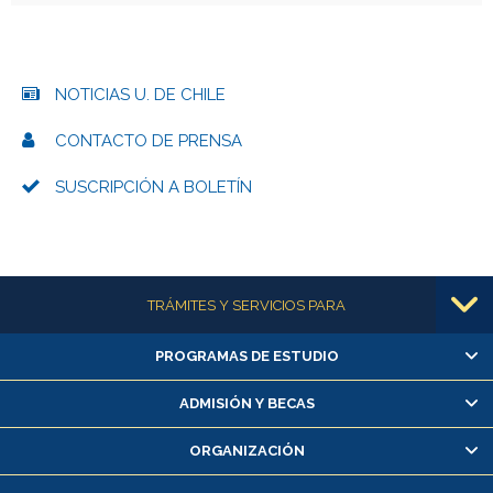
NOTICIAS U. DE CHILE
CONTACTO DE PRENSA
SUSCRIPCIÓN A BOLETÍN
Más información
TRÁMITES Y SERVICIOS PARA
PROGRAMAS DE ESTUDIO
Alumnas/os y exalumnas/os
Matrícula en línea
ADMISIÓN Y BECAS
Inscripción y cambio de asignaturas
ORGANIZACIÓN
Consulta y certificado de notas
Certificado de alumno regular