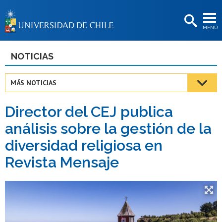
EXTENSIÓN
MENÚ
BIBLIOTECAS
LA UNIVERSIDAD
NOTICIAS
Postulantes
MÁS NOTICIAS
Estudiantes
Director del CEJ publica
Académicas/os
análisis sobre la gestión de la
Funcionarias/os
diversidad religiosa en
Egresadas/os
Revista Mensaje