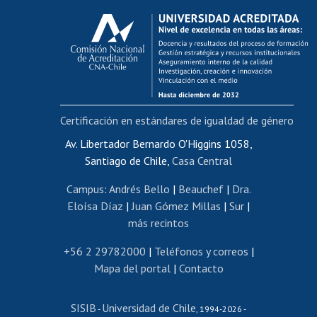
Calificación académica
Postulación al AUCAI
Funcionarias/os
Cursos internos de capacitación
Bienestar del personal
Certificación en estándares de igualdad de género
Portal de movilidad interna
Certificado de renta
Av. Libertador Bernardo O'Higgins 1058,
Santiago de Chile,
Casa Central
Certificado de renta honorarios
Gestión de correo uchile
Campus
:
Andrés Bello
|
Beauchef
|
Dra.
Editar páginas blancas
Eloísa Díaz
|
Juan Gómez Millas
|
Sur
|
más recintos
Extranjeras/os
Revalidación y reconocimiento de títulos
+56 2 29782000
|
Teléfonos y correos
|
Mapa del portal
|
Contacto
Postulación al Programa de Movilidad Estudiantil
Inscripción de asignaturas
SISIB
Universidad de Chile
Cursos de español
-
, 1994-2026 -