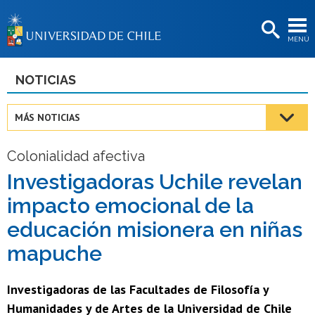
EXTENSIÓN
MENÚ
BIBLIOTECAS
LA UNIVERSIDAD
NOTICIAS
Postulantes
MÁS NOTICIAS
Estudiantes
Colonialidad afectiva
Académicas/os
Investigadoras Uchile revelan
Funcionarias/os
impacto emocional de la
Egresadas/os
educación misionera en niñas
mapuche
Investigadoras de las Facultades de Filosofía y
Humanidades y de Artes de la Universidad de Chile