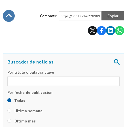
Compartir:
Copiar
https://uchile.cl/u228989
Subir
Por título o palabra clave
Todas
Última semana
Último mes