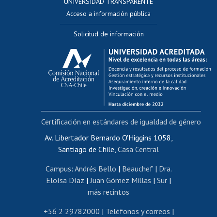
UNIVERSIDAD TRANSPARENTE
Perfeccionamiento
Acceso a información pública
Editar Portafolio Académico
Solicitud de información
Evaluación docente
Calificación académica
Postulación al AUCAI
Funcionarias/os
Cursos internos de capacitación
Bienestar del personal
Certificación en estándares de igualdad de género
Portal de movilidad interna
Certificado de renta
Av. Libertador Bernardo O'Higgins 1058,
Santiago de Chile,
Casa Central
Certificado de renta honorarios
Gestión de correo uchile
Campus
:
Andrés Bello
|
Beauchef
|
Dra.
Editar páginas blancas
Eloísa Díaz
|
Juan Gómez Millas
|
Sur
|
más recintos
Extranjeras/os
Revalidación y reconocimiento de títulos
+56 2 29782000
|
Teléfonos y correos
|