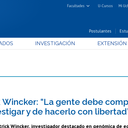
Facultades
U-Cursos
Mi Uc
Arquitectura y Urbanismo
Ciencias
Postulantes
Estu
Cs. Físicas y Matemáticas
ADOS
INVESTIGACIÓN
EXTENSIÓN
Cs. Químicas y Farmacéuticas
Cs. Veterinarias y Pecuarias
Derecho
Filosofía y Humanidades
Medicina
Estudios Avanzados en Educación
Nutrición y Tecnología de
k Wincker: “La gente debe comp
Alimentos
stigar y de hacerlo con libertad
trick Wincker, investigador destacado en genómica de ec