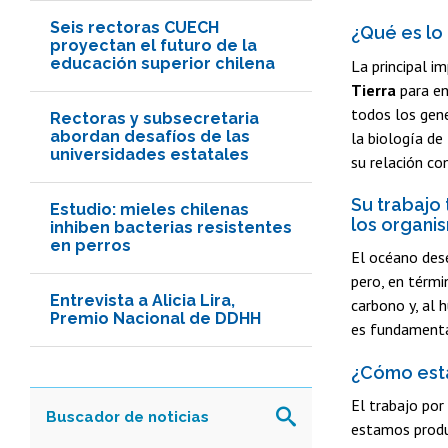
Seis rectoras CUECH
¿Qué es lo
proyectan el futuro de la
educación superior chilena
La principal i
Tierra
para en
todos los gene
Rectoras y subsecretaria
abordan desafíos de las
la biología de
universidades estatales
su relación co
Su trabajo 
Estudio: mieles chilenas
los organi
inhiben bacterias resistentes
en perros
El océano dese
pero, en térmi
Entrevista a Alicia Lira,
carbono y, al 
Premio Nacional de DDHH
es fundamental
¿Cómo esta
El trabajo por
estamos produc