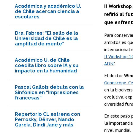
II Workshop
Académica y académico U.
de Chile acercan ciencia a
refirió al f
escolares
que enfrenta
Dra. Fabres: “El sello de la
Para conservar
Universidad de Chile es la
ámbitos es que
amplitud de mente”
internacional 
II Workshop 10
Académico U. de Chile
ADN"
.
coedita libro sobre IA y su
impacto en la humanidad
El doctor
Winc
Genoscope, Ce
Pascal Gallois debuta con la
en la biodiver
Sinfónica en “Impresiones
evolutiva, exp
francesas”
diversidad fun
Repertorio CL estrena con
En este paso p
Perrosky, Dënver, Nando
la importancia
García, Dindi Jane y más
nivel mundial.