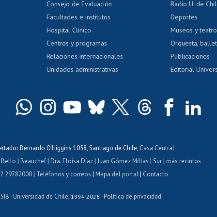
Consejo de Evaluación
Radio U. de Chi
Postulación al AUCAI
y grados
Editar pági
Facultades e institutos
Deportes
Hospital Clínico
Museos y teatr
da tecnológica
Tarjeta TUI
Wifi
Acoso laboral
s
Centros y programas
Orquesta, ballet
Relaciones internacionales
Publicaciones
Unidades administrativas
Editorial Univers
bertador Bernardo O'Higgins 1058, Santiago de Chile,
Casa Central
 Bello
|
Beauchef
|
Dra. Eloísa Díaz
|
Juan Gómez Millas
|
Sur
|
más recintos
 2 29782000
|
Teléfonos y correos
|
Mapa del portal
|
Contacto
ISIB
Universidad de Chile
Política de privacidad
-
, 1994-2026 -