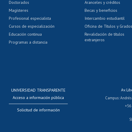
Doctorados
Aranceles y créditos
Certificado de títulos 
Magísteres
Becas y beneficios
Profesional especialista
Intercambio estudiantil
Mi Uchile
Ayu
Cursos de especialización
Oficina de Títulos y Grado
Educación continua
Revalidación de títulos
extranjeros
Programas a distancia
UNIVERSIDAD TRANSPARENTE
Av. Li
Acceso a información pública
Campus
:
Andrés
+56
Solicitud de información
S