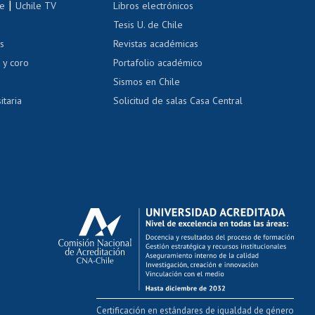
|
le
Uchile TV
Libros electrónicos
nas blancas
Tesis U. de Chile
os
Revistas académicas
, sexual y violencia
Denuncias administrativas
 y coro
Portafolio académico
Sismos en Chile
itaria
Solicitud de salas Casa Central
Certificación en estándares de igualdad de género