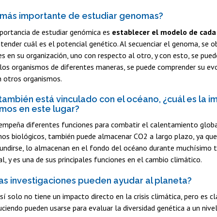
 más importante de estudiar genomas?
mportancia de estudiar genómica es
establecer el modelo de cada
tender cuál es el potencial genético. Al secuenciar el genoma, se ob
s en su organización, uno con respecto al otro, y con esto, se pu
 los organismos de diferentes maneras, se puede comprender su evo
n otros organismos.
también está vinculado con el océano, ¿cuál es la i
smos en este lugar?
mpeña diferentes funciones para combatir el calentamiento global,
nos biológicos, también puede almacenar CO2 a largo plazo, ya qu
hundirse, lo almacenan en el fondo del océano durante muchísimo ti
, y es una de sus principales funciones en el cambio climático.
s investigaciones pueden ayudar al planeta?
 sí solo no tiene un impacto directo en la crisis climática, pero es 
iendo pueden usarse para evaluar la diversidad genética a un nive