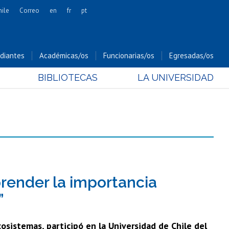
hile
Correo
en
fr
pt
Artes
Cs. Agronómicas
diantes
Académicas/os
Funcionarias/os
Egresadas/os
Cs. Forestales y Conservación
BIBLIOTECAS
LA UNIVERSIDAD
Cs. Sociales
Comunicación e Imagen
Economía y Negocios
Gobierno
Odontología
Estudios Internacionales
Bachillerato
render la importancia
Hospital Clínico
”
osistemas, participó en la Universidad de Chile del