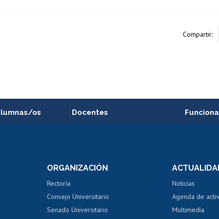
Compartir:
alumnas/os
Docentes
Funciona
Postulación a concursos
Cursos inte
internos de investigación
capacitació
e asignaturas
Consulta a bases de datos
Bienestar d
 de notas
ORGANIZACIÓN
ACTUALIDA
Perfeccionamiento
Portal de m
 regular
Editar Portafolio Académico
Certificado
Rectoría
Noticias
tal
Evaluación docente
Certificado
Consejo Universitario
Agenda de acti
dito alumnos
honorarios
Calificación académica
Senado Universitario
Multimedia
dito exalumnos
Gestión de 