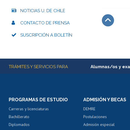
NOTICIAS U. DE CHILE
CONTACTO DE PRENSA
Subir
SUSCRIPCIÓN A BOLETÍN
Más información
TRÁMITES Y SERVICIOS PARA
Alumnas/os y ex
Matrícula en línea
Inscripción y cambio d
Consulta y certificado
PROGRAMAS DE ESTUDIO
ADMISIÓN Y BECAS
Certificado de alumno
Carreras y licenciaturas
DEMRE
Servicio médico y den
Bachillerato
Postulaciones
Pago de arancel y cré
Diplomados
Admisión especial
Pago de arancel y cré