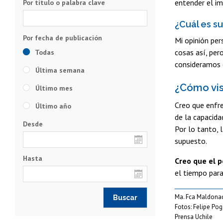
entender el im
Por título o palabra clave
¿Cuál es s
Mi opinión per
cosas así, per
Todas
consideramos e
Última semana
¿Cómo vis
Último mes
Creo que enfr
Último año
de la capacida
Desde
Por lo tanto, 
supuesto.
Hasta
Creo que el 
el tiempo para
Ma. Fca Maldona
Fotos: Felipe Po
Prensa Uchile