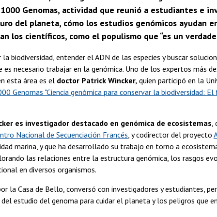
 1000 Genomas, actividad que reunió a estudiantes e inv
uturo del planeta, cómo los estudios genómicos ayudan en 
n los científicos, como el populismo que “es un verdader
 la biodiversidad, entender el ADN de las especies y buscar solucion
 es necesario trabajar en la genómica. Uno de los expertos más de
en esta área es el
doctor Patrick Wincker,
quien participó en la Uni
00 Genomas "Ciencia genómica para conservar la biodiversidad: El 
ker es investigador destacado en genómica de ecosistemas
,
ntro Nacional de Secuenciación Francés
, y codirector del proyecto
sidad marina, y que ha desarrollado su trabajo en torno a ecosiste
lorando las relaciones entre la estructura genómica, los rasgos evo
cional en diversos organismos.
or la Casa de Bello, conversó con investigadores y estudiantes, p
 del estudio del genoma para cuidar el planeta y los peligros que en