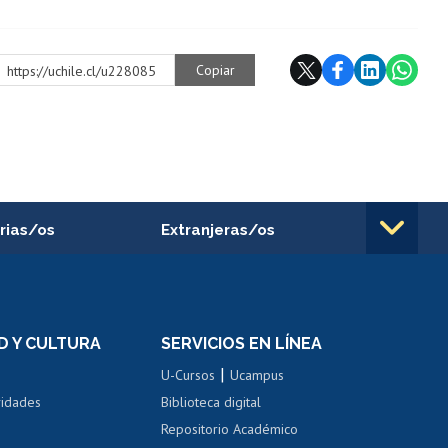
Copiar
https://uchile.cl/u228085
rias/os
Extranjeras/os
rnos de
Revalidación y reconocimiento
n
de títulos
el personal
Postulación al Programa de
Movilidad Estudiantil
D Y CULTURA
SERVICIOS EN LÍNEA
ovilidad interna
Inscripción de asignaturas
|
 de renta
U-Cursos
Ucampus
Cursos de español
 de renta
vidades
Biblioteca digital
Repositorio Académico
correo uchile