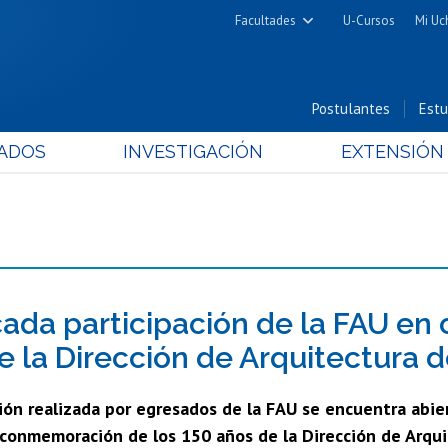
Facultades
U-Cursos
Mi Uc
Arquitectura y Urbanismo
Ciencias
Postulantes
Estu
Cs. Físicas y Matemáticas
ADOS
INVESTIGACIÓN
EXTENSIÓN
Cs. Químicas y Farmacéuticas
Cs. Veterinarias y Pecuarias
Derecho
Filosofía y Humanidades
Medicina
Estudios Avanzados en Educación
ada participación de la FAU en 
Nutrición y Tecnología de
e la Dirección de Arquitectura 
Alimentos
ión realizada por egresados de la FAU se encuentra abier
 conmemoración de los 150 años de la Dirección de Arquit