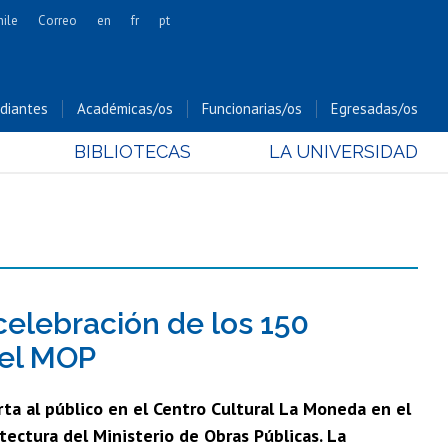
hile
Correo
en
fr
pt
Artes
Cs. Agronómicas
diantes
Académicas/os
Funcionarias/os
Egresadas/os
Cs. Forestales y Conservación
BIBLIOTECAS
LA UNIVERSIDAD
Cs. Sociales
Comunicación e Imagen
Economía y Negocios
Gobierno
Odontología
Estudios Internacionales
celebración de los 150
Bachillerato
del MOP
Hospital Clínico
ta al público en el Centro Cultural La Moneda en el
ectura del Ministerio de Obras Públicas. La