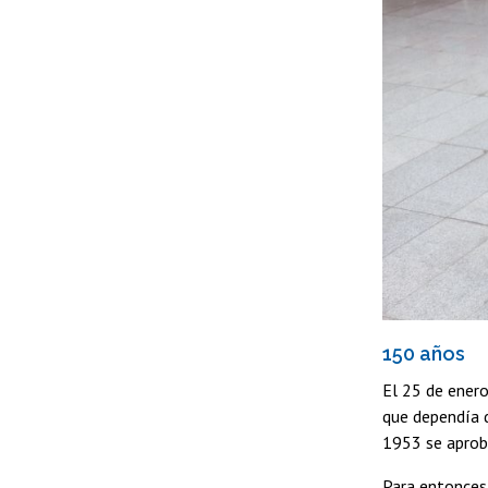
150 años
El 25 de enero
que dependía d
1953 se aprobó
Para entonces 