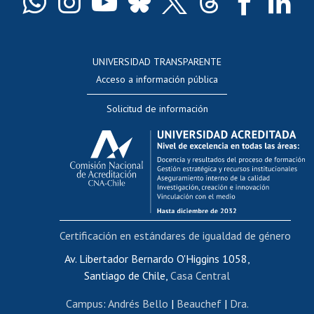
Docentes
Postulación a concursos internos de investigación
Consulta a bases de datos
UNIVERSIDAD TRANSPARENTE
Perfeccionamiento
Acceso a información pública
Editar Portafolio Académico
Solicitud de información
Evaluación docente
Calificación académica
Postulación al AUCAI
Funcionarias/os
Cursos internos de capacitación
Bienestar del personal
Certificación en estándares de igualdad de género
Portal de movilidad interna
Certificado de renta
Av. Libertador Bernardo O'Higgins 1058,
Santiago de Chile,
Casa Central
Certificado de renta honorarios
Gestión de correo uchile
Campus
:
Andrés Bello
|
Beauchef
|
Dra.