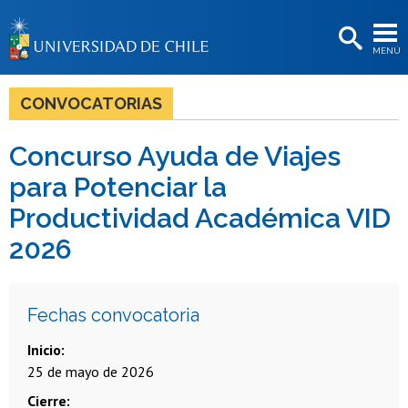
EXTENSIÓN
MENÚ
BIBLIOTECAS
LA UNIVERSIDAD
CONVOCATORIAS
Postulantes
Concurso Ayuda de Viajes
Estudiantes
para Potenciar la
Académicas/os
Productividad Académica VID
2026
Funcionarias/os
Egresadas/os
Fechas convocatoria
Inicio
25 de mayo de 2026
Cierre