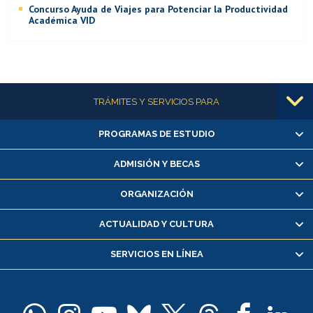
Concurso Ayuda de Viajes para Potenciar la Productividad
Académica VID
Más información
TRÁMITES Y SERVICIOS PARA
PROGRAMAS DE ESTUDIO
Alumnas/os y exalumnas/os
Matrícula en línea
ADMISIÓN Y BECAS
Inscripción y cambio de asignaturas
ORGANIZACIÓN
Consulta y certificado de notas
Certificado de alumno regular
ACTUALIDAD Y CULTURA
Servicio médico y dental
SERVICIOS EN LÍNEA
Pago de arancel y crédito alumnos
Pago de arancel y crédito exalumnos
Certificado de títulos y grados