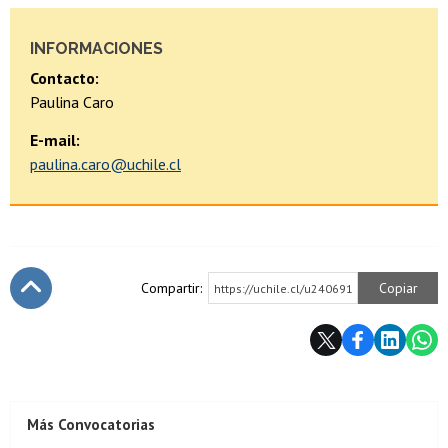
INFORMACIONES
Contacto:
Paulina Caro
E-mail:
paulina.caro@uchile.cl
Compartir:
Copiar
https://uchile.cl/u240691
Subir
Más Convocatorias