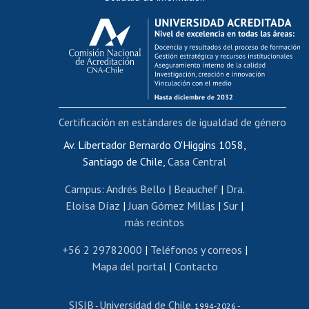
Calificación académica
Postulación al AUCAI
Funcionarias/os
Cursos internos de capacitación
Bienestar del personal
Certificación en estándares de igualdad de género
Portal de movilidad interna
Certificado de renta
Av. Libertador Bernardo O'Higgins 1058,
Santiago de Chile,
Casa Central
Certificado de renta honorarios
Gestión de correo uchile
Campus
:
Andrés Bello
|
Beauchef
|
Dra.
Editar páginas blancas
Eloísa Díaz
|
Juan Gómez Millas
|
Sur
|
más recintos
Extranjeras/os
Revalidación y reconocimiento de títulos
+56 2 29782000
|
Teléfonos y correos
|
Mapa del portal
|
Contacto
Postulación al Programa de Movilidad Estudiantil
Inscripción de asignaturas
SISIB
Universidad de Chile
Cursos de español
-
, 1994-2026 -