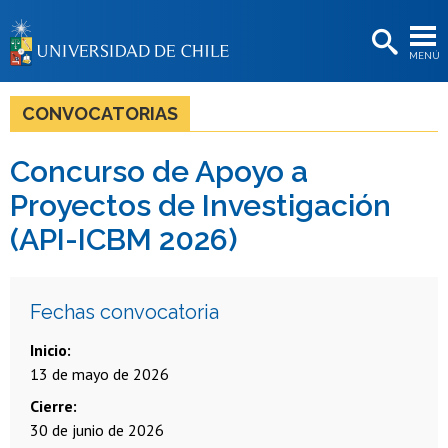
EXTENSIÓN
MENÚ
BIBLIOTECAS
LA UNIVERSIDAD
CONVOCATORIAS
Postulantes
Concurso de Apoyo a
Estudiantes
Proyectos de Investigación
Académicas/os
(API-ICBM 2026)
Funcionarias/os
Egresadas/os
Fechas convocatoria
Inicio
13 de mayo de 2026
Cierre
30 de junio de 2026