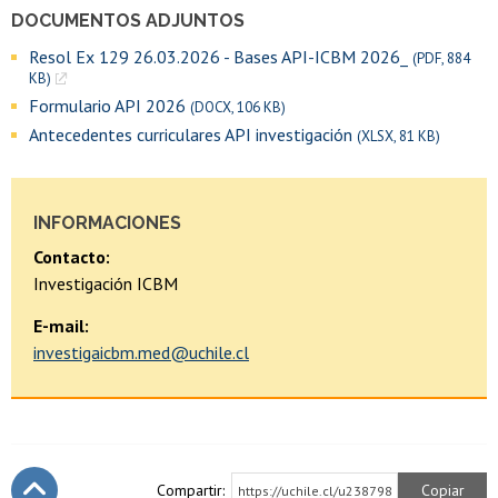
DOCUMENTOS ADJUNTOS
Resol Ex 129 26.03.2026 - Bases API-ICBM 2026_
(PDF, 884
KB)
Formulario API 2026
(DOCX, 106 KB)
Antecedentes curriculares API investigación
(XLSX, 81 KB)
INFORMACIONES
Contacto:
Investigación ICBM
E-mail:
investigaicbm.med@uchile.cl
Compartir:
Copiar
https://uchile.cl/u238798